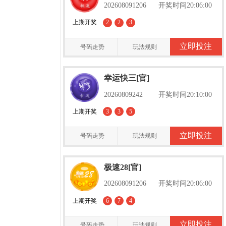
202608091206
开奖时间20:06:00
上期开奖
2
2
3
立即投注
号码走势
玩法规则
幸运快三[官]
20260809242
开奖时间20:10:00
上期开奖
3
3
5
立即投注
号码走势
玩法规则
极速28[官]
202608091206
开奖时间20:06:00
上期开奖
6
7
4
立即投注
号码走势
玩法规则