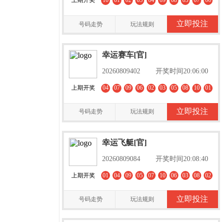
上期开奖
10
01
02
05
04
09
08
03
07
06
立即投注
号码走势
玩法规则
幸运赛车[官]
20260809402
开奖时间20:06:00
上期开奖
04
07
09
06
02
03
05
08
10
01
立即投注
号码走势
玩法规则
幸运飞艇[官]
20260809084
开奖时间20:08:40
上期开奖
01
04
09
05
07
10
06
03
08
02
立即投注
号码走势
玩法规则