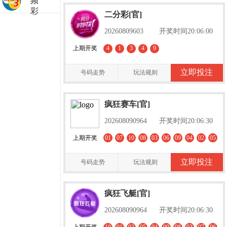
频
彩
二分彩[官]
20260809603
开奖时间20:06:00
上期开奖
4
1
3
4
9
立即投注
号码走势
玩法规则
疯狂赛车[官]
202608090964
开奖时间20:06:30
上期开奖
01
07
10
08
03
06
09
04
02
05
立即投注
号码走势
玩法规则
疯狂飞艇[官]
202608090964
开奖时间20:06:30