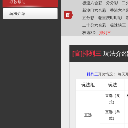
取款帮助
极速六合彩
分分彩
二
新澳门六合彩
香港六合
玩法介绍
五分彩
老重庆时时彩
二十分六合彩
极速快三
极速3D
排列三
[官]排列三
玩法介
排列三
开奖情况：
每天开
玩法组
玩法
直选（复
式）
直选（单
直选
式）