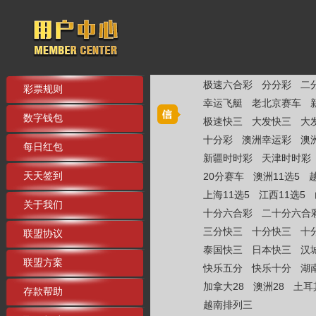
极速六合彩
分分彩
二
彩票规则
幸运飞艇
老北京赛车
数字钱包
极速快三
大发快三
大
十分彩
澳洲幸运彩
澳
每日红包
新疆时时彩
天津时时彩
天天签到
20分赛车
澳洲11选5
上海11选5
江西11选5
关于我们
十分六合彩
二十分六合
三分快三
十分快三
十
联盟协议
泰国快三
日本快三
汉
联盟方案
快乐五分
快乐十分
湖
加拿大28
澳洲28
土耳
存款帮助
越南排列三