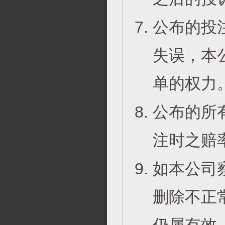
公布的投
失误，本
单的权力
公布的所
注时之赔
如本公司
删除不正