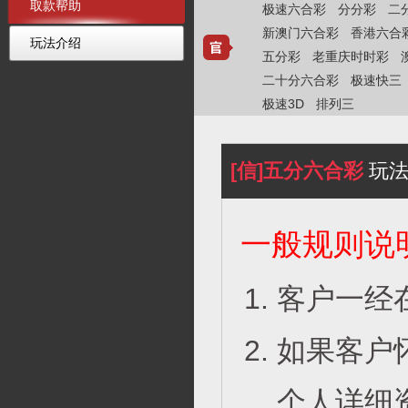
取款帮助
极速六合彩
分分彩
二
新澳门六合彩
香港六合
玩法介绍
五分彩
老重庆时时彩
二十分六合彩
极速快三
极速3D
排列三
[信]五分六合彩
玩法
一般规则说
客户一经
如果客户
个人详细