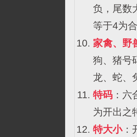
负，尾数大
等于4为合
家禽、野
狗、猪号
龙、蛇、
特码
：六
为开出之
特大小
：