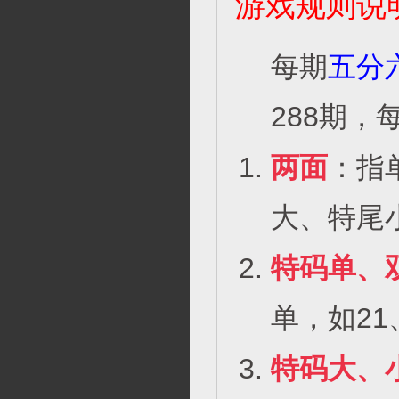
游戏规则说
每期
五分
288期，
两面
：指
大、特尾
特码单、
单，如21
特码大、