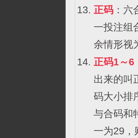
正码
：六
一投注组
余情形视
正码1～6
出来的叫
码大小排
与合码和
一为29