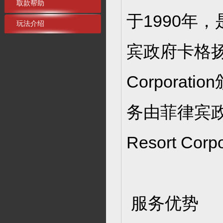
取款帮助
于1990年
玩法介绍
宾政府卡格扬经济特
Corpor
务由菲律宾政府卡
Resort Co
服务优势