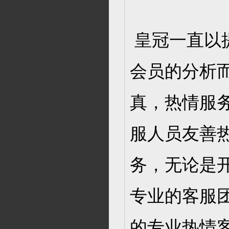
皇冠一直以
会员的分析
真，热情服
服人员友善
务，无论是
专业的客服团
的专业热情