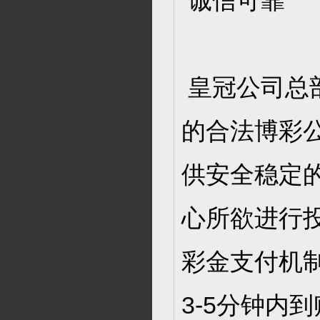
诚信可靠
皇冠公司总
的合法博彩
供安全稳定
心所欲进行
彩金支付机
3-5分钟内