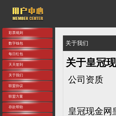
彩票规则
关于我们
数字钱包
每日红包
关于皇冠
天天签到
关于我们
公司资质
联盟协议
联盟方案
存款帮助
皇冠现金网