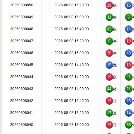
20260808050
2026-08-08 16:20:00
19
15
鼠
20260808049
2026-08-08 16:00:00
11
6
猴
20260808048
2026-08-08 15:40:00
43
14
鼠
20260808047
2026-08-08 15:20:00
6
18
牛
20260808046
2026-08-08 15:00:00
30
48
牛
20260808045
2026-08-08 14:40:00
15
18
龙
20260808044
2026-08-08 14:20:00
19
11
鼠
20260808043
2026-08-08 14:00:00
44
21
猪
20260808042
2026-08-08 13:40:00
13
25
马
20260808041
2026-08-08 13:20:00
17
14
虎
20260808040
2026-08-08 13:00:00
13
38
马